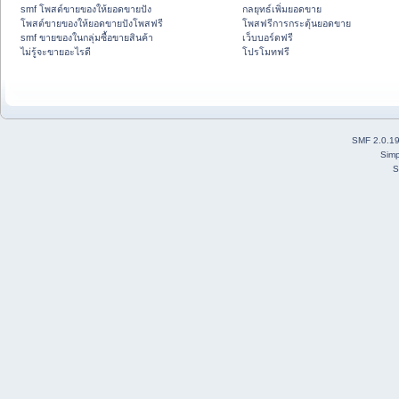
smf โพสต์ขายของให้ยอดขายปัง
กลยุทธ์เพิ่มยอดขาย
โพสต์ขายของให้ยอดขายปังโพสฟรี
โพสฟรีการกระตุ้นยอดขาย
smf ขายของในกลุ่มซื้อขายสินค้า
เว็บบอร์ดฟรี
ไม่รู้จะขายอะไรดี
โปรโมทฟรี
SMF 2.0.1
Simp
S