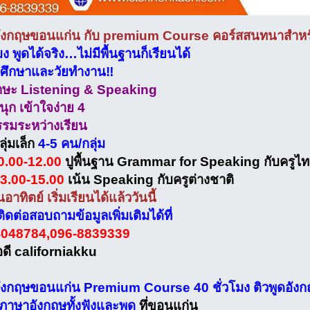
ังกฤษขอนแก่น กับ premium Course คอร์สสนทนาสำหรับผู้
มง พูดได้จริง…ไม่มีพื้นฐานก็เรียนได้
กศึกษาและวัยทำงาน‼️
กษะ Listening & Speaking
ุก เข้าใจง่าย 4
รรมระหว่างเรียน
ุ่มเล็ก
4-5 คน/กลุ่ม
0.00-12.00
ปูพื้นฐาน Grammar for Speaking กับครูไ
3.00-15.00
เน้น Speaking กับครูต่างชาติ
อาทิตย์ เริ่มเรียนได้แล้ววันนี้
ดต่อสอบถามข้อมูลเพิ่มเติมได้ที่
4048784,096-8839339
อดี californiakku
ังกฤษขอนแก่น Premium Course 40 ชั่วโมง ติวพูดอังกฤษสำ
ภาษาอังกฤษทั้งฟังและพูด
ทึ่ขอนแก่น