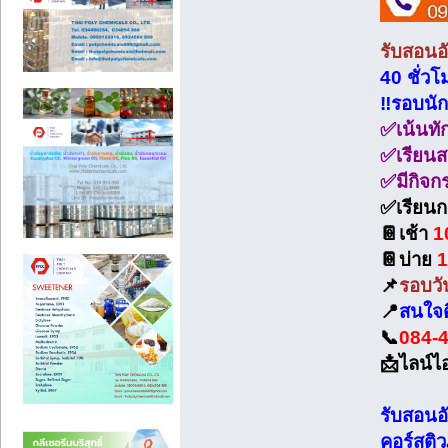
รับสอนอ
40 ชั่วโ
‼️รอบนั
✅เน้นทั
✅เรียนสน
✅มีกิจก
✅เรียนกล
📔เช้า
1
📔บ่าย
1
📌
รอบวัน
📍
สนใจติ
📞
084-
📩ไลน์ไ
รับสอนอ
คอร์สติว