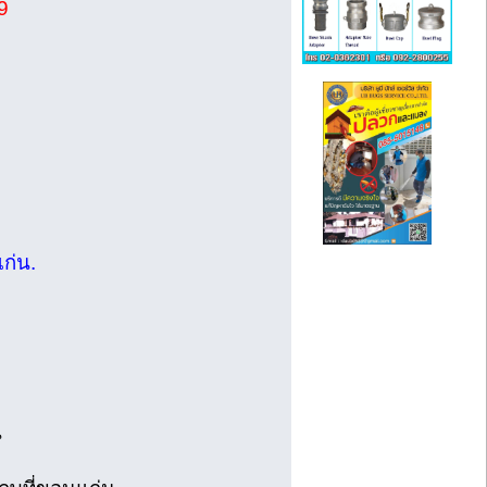
9
ก่น.
น