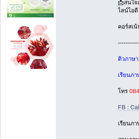
📩สนใจส
ไลน์ไอด
คอร์สเน
-----------
ติวภาษาอ
เรียนภา
โทร
08
FB : Ca
เรียนภา