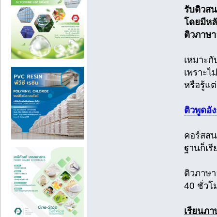
รับติวสน
โดยมีหล
ติวภาษา
เหมาะกับ
เพราะไม่
หรือรู้แ
ติวพูดอ
คอร์สสนท
ฐานก็เรี
ติวภาษาอ
40 ชั่วโ
เรียนภา