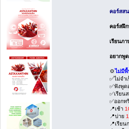
คอร์สสนท
คอร์สฝึ
เรียนภา
อยากพูด
💢
ไม่มีพ
✅ไม่จำเป
✅ฟังพูด
✅เรียนส
✅ออกทริ
📍เช้า
1
📍บ่าย
1
📍เรียนก