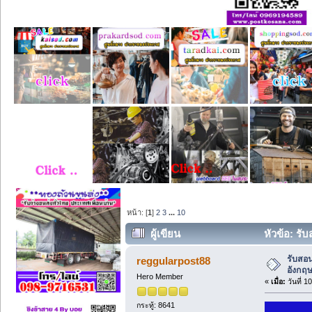
หน้า: [
1
]
2
3
...
10
ผู้เขียน
หัวข้อ: รั
รับสอน
reggularpost88
อังกฤษ
Hero Member
«
เมื่อ:
วันที่ 1
กระทู้: 8641