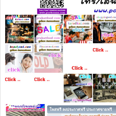
โพสฟรี ลงประกาศฟรี ประกาศขายฟรี