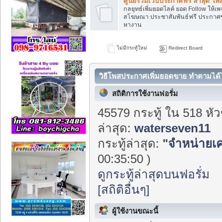
ศูนย์รวมเว็บประกาศฟรี ล่าสุด โพส
กลยุทธ์เพิ่มยอดไลค์ ยอด Follow ให้
สโฆษณา ประชาสัมพันธ์ฟรี ประกา
หางาน
ไม่มีกระทู้ใหม่
Redirect Board
วิธีโพสประกาศเพิ่มยอดขาย ทำตามได้ไ
Info Center
สถิติการใช้งานฟอรั่ม
45579 กระทู้ ใน 518 หั
ล่าสุด:
waterseven11
กระทู้ล่าสุด:
"
จำหน่ายเค
00:35:50 )
ดูกระทู้ล่าสุดบนฟอรั่ม
[สถิติอื่นๆ]
ผู้ใช้งานขณะนี้