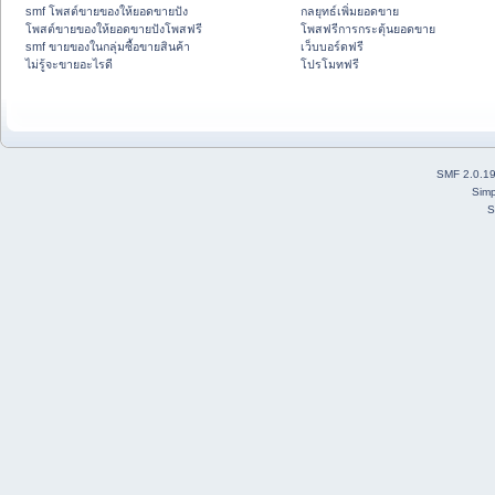
smf โพสต์ขายของให้ยอดขายปัง
กลยุทธ์เพิ่มยอดขาย
โพสต์ขายของให้ยอดขายปังโพสฟรี
โพสฟรีการกระตุ้นยอดขาย
smf ขายของในกลุ่มซื้อขายสินค้า
เว็บบอร์ดฟรี
ไม่รู้จะขายอะไรดี
โปรโมทฟรี
SMF 2.0.1
Simp
S